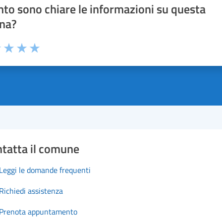
to sono chiare le informazioni su questa
na?
1 stelle su 5
uta 2 stelle su 5
Valuta 3 stelle su 5
Valuta 4 stelle su 5
Valuta 5 stelle su 5
tatta il comune
Leggi le domande frequenti
Richiedi assistenza
Prenota appuntamento