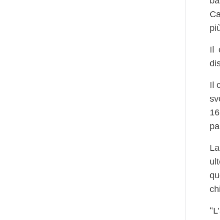
ba
Ca
pi
Il
di
Il
sv
16
pa
La
ul
qu
ch
“
L