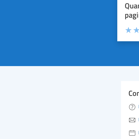
Quan
pagi
Valuta 
Val
Con