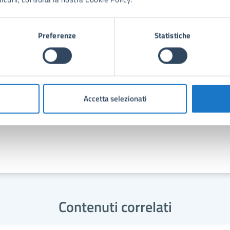
Piazza Dante,1, 55042
Preferenze
Statistiche
ersone
uilio Maggi
Accetta selezionati
Contenuti correlati