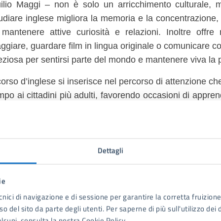
ilio Maggi – non è solo un arricchimento culturale,
udiare inglese migliora la memoria e la concentrazione, 
 mantenere attive curiosità e relazioni. Inoltre offr
aggiare, guardare film in lingua originale o comunicare c
eziosa per sentirsi parte del mondo e mantenere viva la pr
 corso d’inglese si inserisce nel percorso di attenzione 
mpo ai cittadini più adulti, favorendo occasioni di appren
 territorio.
 iscrizioni sono aperte. Per informazioni: 0584 280316.
Dettagli
 cura di
ie
cnici di navigazione e di sessione per garantire la corretta fruizione 
Segreteria del Sindaco - Ufficio
o del sito da parte degli utenti. Per saperne di più sull'utilizzo dei 
Stampa
lcuni, consulta la nostra Cookie Policy.