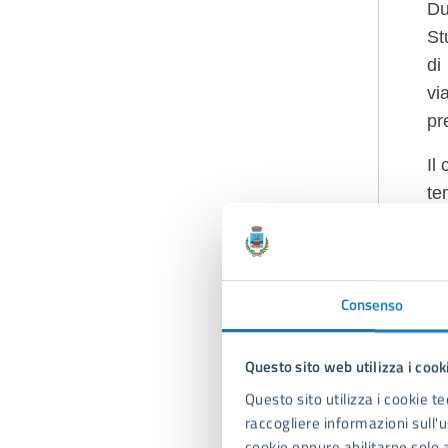
Du
St
di
vi
pr
Il
te
del
Le
Consenso
A
Questo sito web utilizza i cook
Questo sito utilizza i cookie te
raccogliere informazioni sull'us
cookie oppure abilitarne solo a