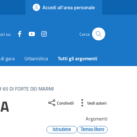
Accedi all'area personale
Facebook
YouTube
Instagram
Twitter
ici su:
Cerca
 di gara
Urbanistica
Tutti gli argomenti
R 65 DI FORTE DEI MARMI
IA
Condividi
Vedi azioni
Argomenti
Istruzione
Tempo libero