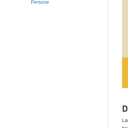
Persone
D
La