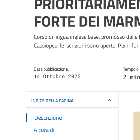
PRIORITARIAMEN
FORTE DEI MAR
Dettagli della notizi
Corso di lingua inglese base, promosso dalle P
Cassiopea: le iscrizioni sono aperte. Per inf
Data pubblicazione:
Tempo di 
14 Ottobre 2025
2 mi
INDICE DELLA PAGINA
Descrizione
A cura di