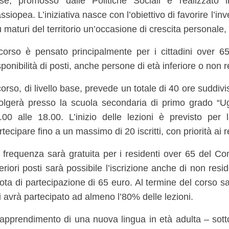
se, promosso dalle Politiche Sociali e realizzato 
ssiopea. L’iniziativa nasce con l’obiettivo di favorire l’inv
ù maturi del territorio un’occasione di crescita personale, 
 corso è pensato principalmente per i cittadini over 6
sponibilità di posti, anche persone di età inferiore o non r
 corso, di livello base, prevede un totale di 40 ore suddiv
olgerà presso la scuola secondaria di primo grado “Ugo
.00 alle 18.00. L’inizio delle lezioni è previsto p
rtecipare fino a un massimo di 20 iscritti, con priorità ai 
 frequenza sarà gratuita per i residenti over 65 del Co
teriori posti sarà possibile l’iscrizione anche di non res
ota di partecipazione di 65 euro. Al termine del corso sa
i avrà partecipato ad almeno l’80% delle lezioni.
’apprendimento di una nuova lingua in età adulta – sottoli