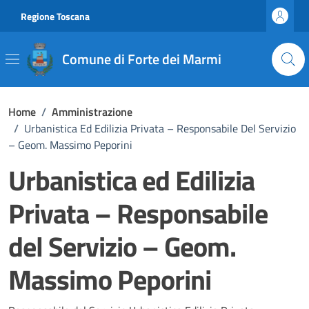
Vai ai contenuti
Vai al footer
Regione Toscana
Comune di Forte dei Marmi
Home
/
Amministrazione
/
Urbanistica Ed Edilizia Privata – Responsabile Del Servizio
– Geom. Massimo Peporini
Urbanistica ed Edilizia
Privata – Responsabile
del Servizio – Geom.
Massimo Peporini