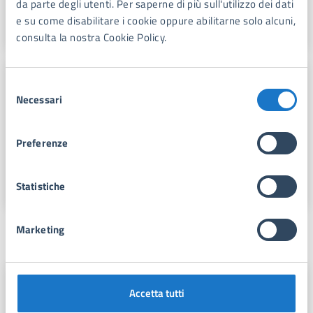
da parte degli utenti. Per saperne di più sull'utilizzo dei dati
Domanda di definizione/riesame degli abusi edilizi
e su come disabilitare i cookie oppure abilitarne solo alcuni,
consulta la nostra Cookie Policy.
CATASTO E URBANISTICA
Selezione
Edilizia libera con obbligo di comunicazione
Necessari
del
(CIL)
consenso
Questa sezione riguarda gli interventi ricompresi
Preferenze
nell’edilizia libera con obbligo della comunicazione di
inizio lavori.
Statistiche
Marketing
Sede principale
Sede Urbanistica – Edilizia Privata
Accetta tutti
Via L. Giglioli n. 3, 55042