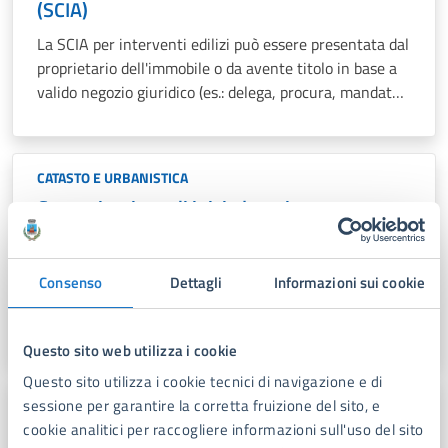
(SCIA)
La SCIA per interventi edilizi può essere presentata dal
proprietario dell'immobile o da avente titolo in base a
valido negozio giuridico (es.: delega, procura, mandato
da parte del proprietario) e diventa efficace dalla data
della sua protocollazione.
CATASTO E URBANISTICA
Comunicazione di inizio lavori asseverata
(CILA)
Questa sezione riguarda gli interventi ricompresi
Consenso
Dettagli
Informazioni sui cookie
nell'edilizia libera con obbligo della comunicazione di
inizio lavori accompagnata da una asseverazione a
firma di un tecnico abilitato (geometra, ingegnere,
Questo sito web utilizza i cookie
architetto iscritto all'ordine professionale) .
Questo sito utilizza i cookie tecnici di navigazione e di
CATASTO E URBANISTICA
sessione per garantire la corretta fruizione del sito, e
cookie analitici per raccogliere informazioni sull'uso del sito
Definizione/riesame Condoni edilizi