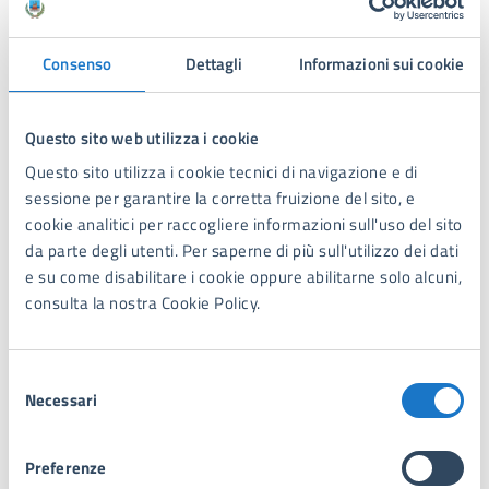
Procedure collegate all'esito
Consenso
Dettagli
Informazioni sui cookie
La comunicazione di avvio del procedimento, prevista
dalla legge 241/90 (e recante l’informazione degli
Questo sito web utilizza i cookie
accertamenti eseguiti e la durata del procedimento) è
Questo sito utilizza i cookie tecnici di navigazione e di
rilasciata all’interessato contestualmente alla
sessione per garantire la corretta fruizione del sito, e
presentazione dell’istanza allo sportello, ovvero
cookie analitici per raccogliere informazioni sull'uso del sito
successivamente con altro mezzo.
da parte degli utenti. Per saperne di più sull'utilizzo dei dati
Entro i 2 giorni lavorativi successivi all’istanza, il
e su come disabilitare i cookie oppure abilitarne solo alcuni,
comune dispone la registrazione della nuova residenza,
consulta la nostra Cookie Policy.
con decorrenza dalla data di presentazione della
richiesta e – ove ne ricorra il caso – richiede la
cancellazione al comune di provenienza, il quale la
Selezione
dispone entro i successivi 2 giorni lavorativi; entro i
Necessari
del
successivi 5 giorni lavorativi, il comune di provenienza
consenso
comunica/conferma al comune di nuova iscrizione i
dati necessari alla registrazione della scheda
Preferenze