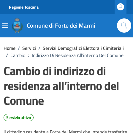
Vai ai contenuti
Vai al footer
Regione Toscana
Comune di Forte dei Marmi
Home
/
Servizi
/
Servizi Demografici Elettorali Cimiteriali
/
Cambio Di Indirizzo Di Residenza All’interno Del Comune
Cambio di indirizzo di
residenza all’interno del
Comune
Servizio attivo
Il cittadino residente a Forte dei Marmi che intende trasferire